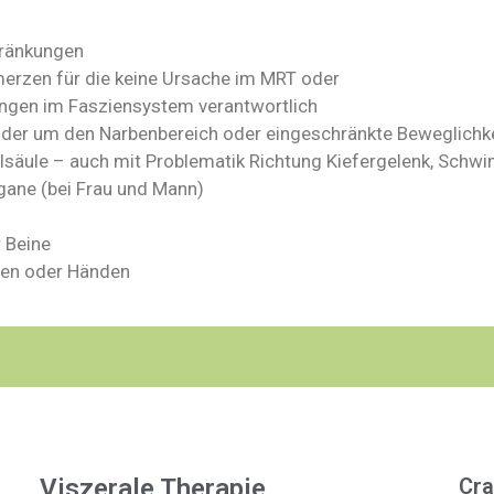
hränkungen
erzen für die keine Ursache im MRT oder
nungen im Fasziensystem verantwortlich
der um den Narbenbereich oder eingeschränkte Beweglichke
säule – auch mit Problematik Richtung Kiefergelenk, Schw
ane (bei Frau und Mann)
 Beine
üßen oder Händen
Viszerale Therapie
Cra