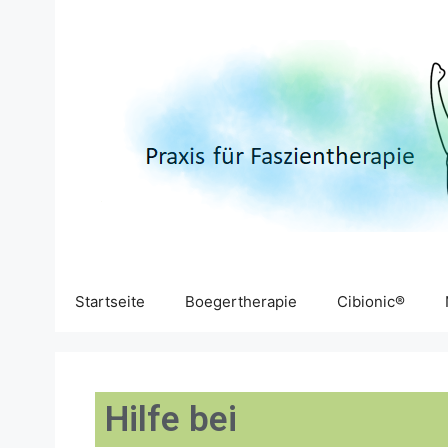
Startseite
Boegertherapie
Cibionic®
Hilfe bei